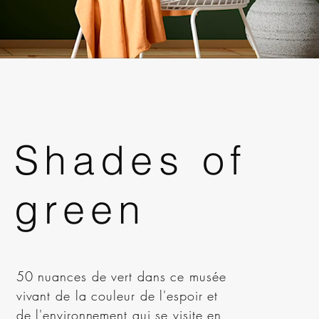
Ajoutez un
Shades of
titre
green
This is a great place to add a tagline.
50 nuances de vert dans ce musée
Tell customers more about you.
vivant de la couleur de l'espoir et
Add a few words and a stunning
de l'environnement qui se visite en