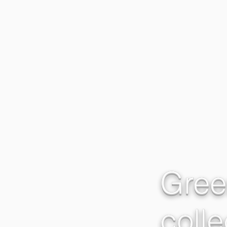
Gree
colle